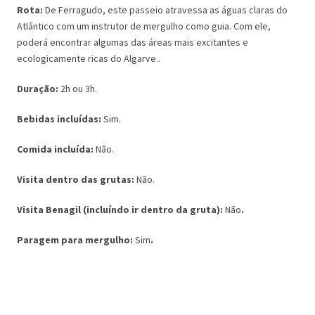
R
ota:
De Ferragudo, este passeio atravessa as águas claras do
Atlântico com um instrutor de mergulho como guia. Com ele,
poderá encontrar algumas das áreas mais excitantes e
ecologicamente ricas do Algarve..
Duração:
2h ou 3h.
Bebidas incluídas:
Sim.
Comida incluída:
Não.
Visita dentro das grutas:
Não.
Visita Benagil (incluíndo ir dentro da gruta):
Não
.
Paragem para mergulho:
Sim
.