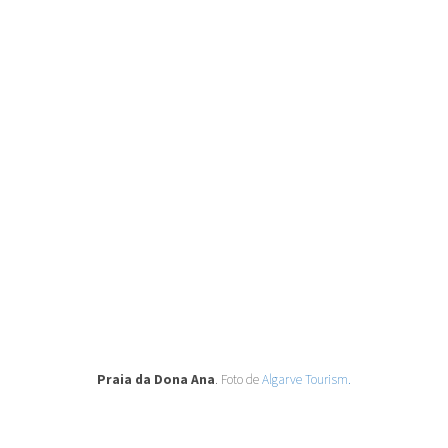
Praia da Dona Ana
. Foto de
Algarve Tourism.