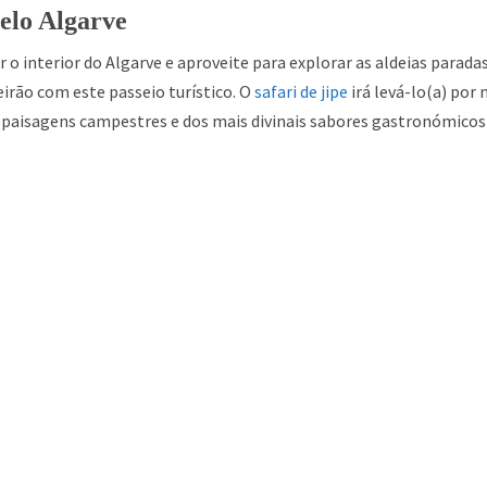
pelo Algarve
 o inte
rior do Algarve e aproveite para explorar as aldeias parad
irão com este passeio turístico. O
safari de jipe
irá
levá-lo(a) por
 paisagens campestres e dos mais divinais sabores gastronómicos 