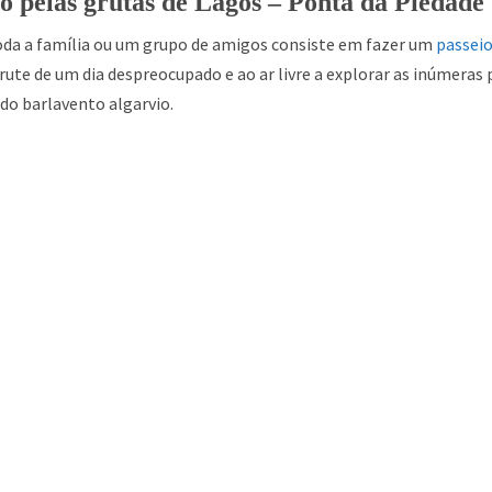
o pelas grutas de Lagos – Ponta da Piedade
toda a família ou um grupo de amigos consiste em fazer um
passeio
frute de um dia despreocupado e ao ar livre a explorar as inúmeras 
 do barlavento algarvio.