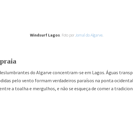
Windsurf Lagos
. Foto por
Jornal do Algarve
.
 praia
 deslumbrantes do Algarve concentram-se em Lagos. Águas trans
odidas pelo vento formam verdadeiros paraísos na ponta ocidental
) entre a toalha e mergulhos, e não se esqueça de comer a tradicion