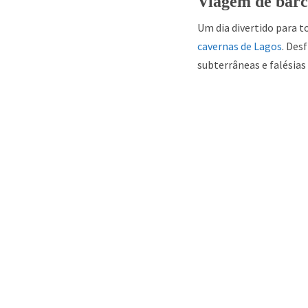
Viagem de barc
Um dia divertido para 
cavernas de Lagos
. Des
subterrâneas e falésias