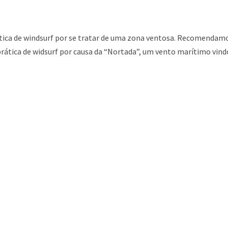
ática de windsurf por se tratar de uma zona ventosa. Recomendamo
prática de
widsurf
por causa da
“Nortada”, um vento marítimo vind