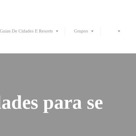
Guias De Cidades E Resorts
Grupos
dades para se