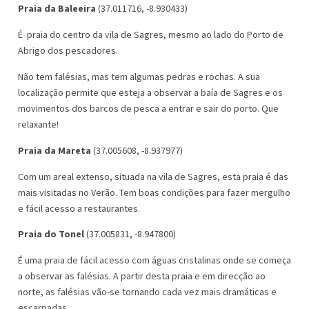
Praia da Baleeira
(37.011716, -8.930433)
É praia do centro da vila de Sagres, mesmo ao lado do Porto de
Abrigo dos pescadores.
Não tem falésias, mas tem algumas pedras e rochas. A sua
localização permite que esteja a observar a baía de Sagres e os
movimentos dos barcos de pesca a entrar e sair do porto. Que
relaxante!
Praia da Mareta
(37.005608, -8.937977)
Com um areal extenso, situada na vila de Sagres, esta praia é das
mais visitadas no Verão. Tem boas condições para fazer mergulho
e fácil acesso a restaurantes.
Praia do Tonel
(37.005831, -8.947800)
É uma praia de fácil acesso com águas cristalinas onde se começa
a observar as falésias. A partir desta praia e em direcção ao
norte, as falésias vão-se tornando cada vez mais dramáticas e
escarpadas.