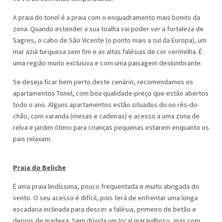
A praia do tonel é a praia com o enquadramento mais bonito da
zona. Quando estender a sua toalha vai poder ver a fortaleza de
Sagres, o cabo de São Vicente (o ponto mais a sul da Europa), um
mar azul turquesa sem fim e as altas falésias de cor vermelha. É
uma região muito exclusiva e com uma paisagem deslumbrante.
Se deseja ficar bem perto deste cenário, recomendamos os
apartamentos Tonel, com boa qualidade-preço que estão abertos
todo o ano. Alguns apartamentos estão situados do no rés-do-
chão, com varanda (mesas e cadeiras) e acesso a uma zona de
relva e jardim ótimo para crianças pequenas estarem enquanto os
pais relaxam.
Praia do Beliche
É uma praia lindíssima, pouco frequentada e muito abrigada do
vento. O seu acesso é difícil, pois terá de enfrentar uma longa
escadaria inclinada para descer a falésia, primeiro de betão e
depois de madeira. Sem dúvida um local maravilhoso, mas com