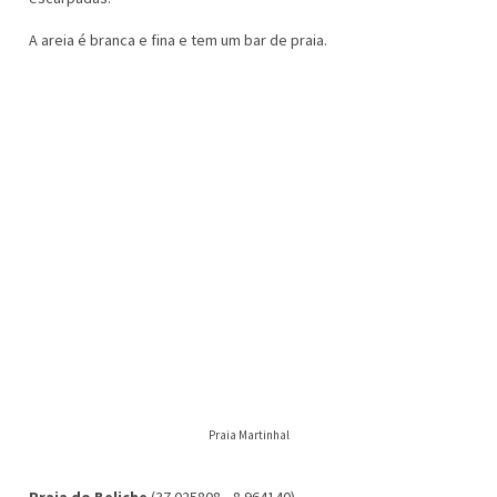
A areia é branca e fina e tem um bar de praia.
Praia Martinhal
Praia do Beliche
(37.025808, -8.964140)