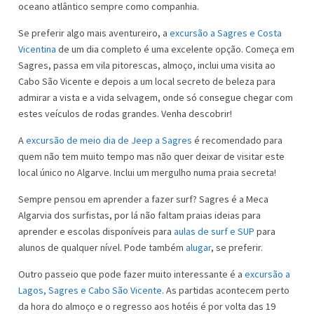
oceano atlântico sempre como companhia.
Se preferir algo mais aventureiro, a
excursão a Sagres e Costa
Vicentina
de um dia completo é uma excelente opção. Começa em
Sagres, passa em vila pitorescas, almoço, inclui uma visita ao
Cabo São Vicente e depois a um local secreto de beleza para
admirar a vista e a vida selvagem, onde só consegue chegar com
estes veículos de rodas grandes. Venha descobrir!
A
excursão de meio dia de Jeep a Sagres
é recomendado para
quem não tem muito tempo mas não quer deixar de visitar este
local único no Algarve. Inclui um mergulho numa praia secreta!
Sempre pensou em aprender a fazer surf? Sagres é a Meca
Algarvia dos surfistas, por lá não faltam praias ideias para
aprender e escolas disponíveis para
aulas de surf e SUP
para
alunos de qualquer nível. Pode também
alugar
, se preferir.
Outro passeio que pode fazer muito interessante é a
excursão a
Lagos, Sagres e Cabo São Vicente
. As partidas acontecem perto
da hora do almoço e o regresso aos hotéis é por volta das 19