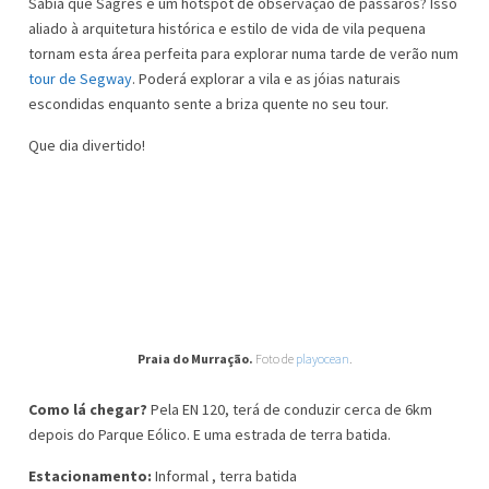
Sabia que Sagres é um hotspot de observação de pássaros? Isso
aliado à arquitetura histórica e estilo de vida de vila pequena
tornam esta área perfeita para explorar numa tarde de verão num
tour de Segway
. Poderá explorar a vila e as jóias naturais
escondidas enquanto sente a briza quente no seu tour.
Que dia divertido!
Praia do Murração.
Foto de
playocean
.
Como lá chegar?
Pela EN 120, terá de conduzir cerca de 6km
depois do Parque Eólico. E uma estrada de terra batida.
Estacionamento:
Informal , terra batida