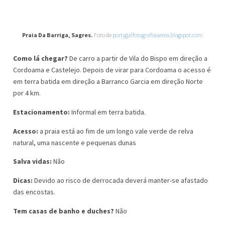
Praia Da Barriga, Sagres.
Foto de
portygalfotografiaaerea.blogspot.com
Como lá chegar?
De carro a partir de Vila do Bispo em direção a
Cordoama e Castelejo. Depois de virar para Cordoama o acesso é
em terra batida em direção a Barranco Garcia em direção Norte
por 4 km.
Estacionamento:
Informal em terra batida.
Acesso:
a praia está ao fim de um longo vale verde de relva
natural, uma nascente e pequenas dunas
Salva vidas:
Não
Dicas:
Devido ao risco de derrocada deverá manter-se afastado
das encostas.
Tem casas de banho e duches?
Não