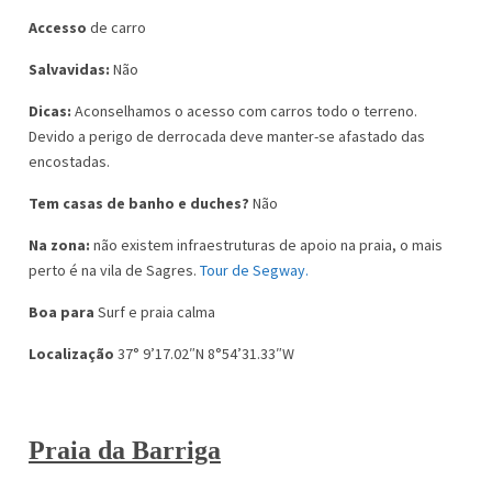
Accesso
de carro
Salvavidas:
Não
Dicas:
Aconselhamos o acesso com carros todo o terreno.
Devido a perigo de derrocada deve manter-se afastado das
encostadas.
Tem casas de banho e duches?
Não
Na zona:
não existem infraestruturas de apoio na praia, o mais
perto é na vila de Sagres.
Tour de Segway.
Boa para
Surf e praia calma
Localização
37° 9’17.02″N 8°54’31.33″W
Praia da Barriga