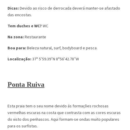
Dicas:
Devido ao risco de derrocada deverá manter-se afastado
das encostas.
Tem duches e WC?
WC
Na zona:
Restaurante
Boa para:
Beleza natural, surf, bodyboard e pesca.
Localização:
37° 5’59.39″N 8°56’42.78″W
Ponta Ruiva
Esta praia tem o seu nome devido ás formações rochosas
vermelhas escuras na costa que contrasta com as cores escuras
do xisto dos penhascos. Aqui formam-se ondas muito populares
para os surfistas.