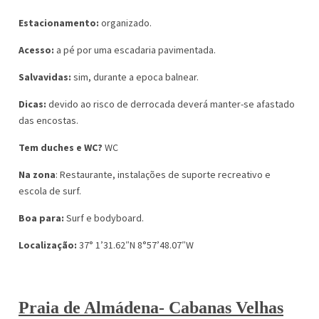
Estacionamento:
organizado.
Acesso:
a pé por uma escadaria pavimentada.
Salvavidas:
sim, durante a epoca balnear.
Dicas:
devido ao risco de derrocada deverá manter-se afastado
das encostas.
Tem duches e WC?
WC
Na zona
: Restaurante, instalações de suporte recreativo e
escola de surf.
Boa para:
Surf e bodyboard.
Localização:
37° 1’31.62″N 8°57’48.07″W
Praia de Almádena- Cabanas Velhas