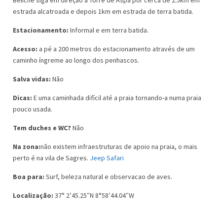
Beliche siga em direção a Torre de Aspa por cerca de 2.5km em
estrada alcatroada e depois 1km em estrada de terra batida.
Estacionamento:
Informal e em terra batida.
Acesso:
a pé a 200 metros do estacionamento através de um
caminho íngreme ao longo dos penhascos.
Salva vidas:
Não
Dicas:
E uma caminhada difícil até a praia tornando-a numa praia
pouco usada.
Tem duches e WC?
Não
Na zona:
não existem infraestruturas de apoio na praia, o mais
perto é na vila de Sagres.
Jeep Safari
Boa para:
Surf, beleza natural e observacao de aves.
Localização:
37° 2’45.25″N 8°58’44.04″W