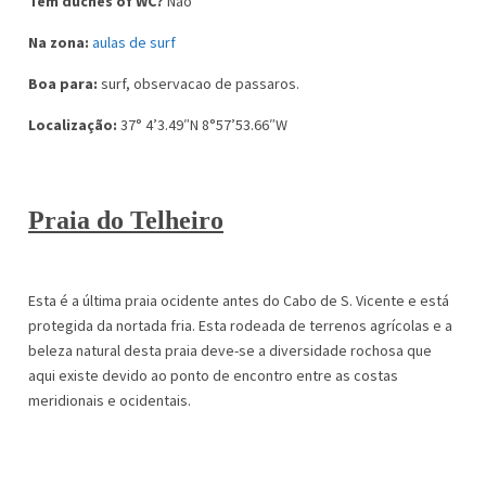
Tem duches of WC?
Nao
Na zona:
aulas de surf
Boa para:
surf, observacao de passaros.
Localização:
37° 4’3.49″N 8°57’53.66″W
Praia do Telheiro
Esta é a última praia ocidente antes do Cabo de S. Vicente e está
protegida da nortada fria. Esta rodeada de terrenos agrícolas e a
beleza natural desta praia deve-se a diversidade rochosa que
aqui existe devido ao ponto de encontro entre as costas
meridionais e ocidentais.