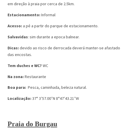
em direção à praia por cerca de 2.5km.
Estacionamento:
Informal
Acesso:
a pé a partir do parque de estacionamento.
Salvavidas
: sim durante a epoca balnear.
Dicas:
devido ao risco de derrocada deverá manter-se afastado
das encostas.
Tem duches e WC?
WC
Na zona:
Restaurante
Boa para:
Pesca, caminhada, beleza natural.
Localização:
37° 3’57.00″N 8°47’43.21″W
Praia do Burgau