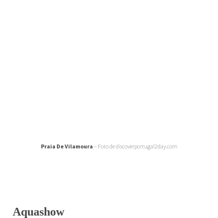
Praia De Vilamoura
– Foto de discoverportugal2day.com
Aquashow