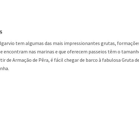
s
algarvio tem algumas das mais impressionantes grutas, formações
se encontram nas marinas e que oferecem passeios têm o tamanho
rtir de Armação de Pêra, é fácil chegar de barco à fabulosa Gruta d
inha.