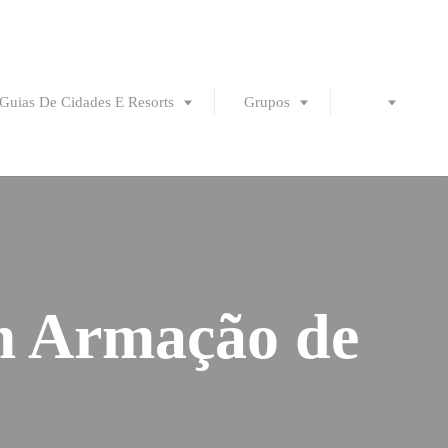
Guias De Cidades E Resorts
Grupos
em Armação de