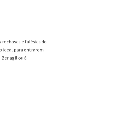
 rochosas e falésias do
 ideal para entrarem
e Benagil ou à