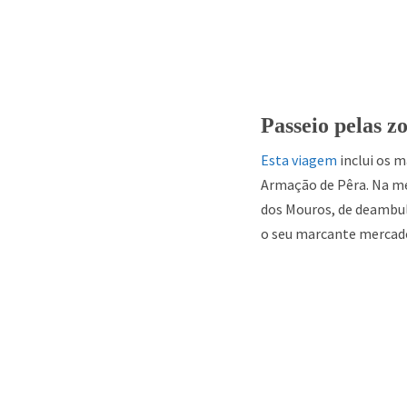
Passeio pelas z
Esta viagem
inclui os m
Armação de Pêra. Na mes
dos Mouros, de deambula
o seu marcante mercado 