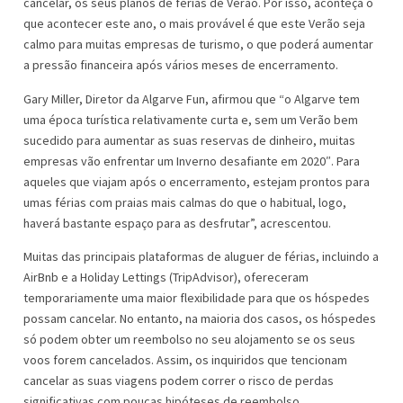
cancelar, os seus planos de férias de Verão. Por isso, aconteça o
que acontecer este ano, o mais provável é que este Verão seja
calmo para muitas empresas de turismo, o que poderá aumentar
a pressão financeira após vários meses de encerramento.
Gary Miller, Diretor da Algarve Fun, afirmou que “o Algarve tem
uma época turística relativamente curta e, sem um Verão bem
sucedido para aumentar as suas reservas de dinheiro, muitas
empresas vão enfrentar um Inverno desafiante em 2020″. Para
aqueles que viajam após o encerramento, estejam prontos para
umas férias com praias mais calmas do que o habitual, logo,
haverá bastante espaço para as desfrutar”, acrescentou.
Muitas das principais plataformas de aluguer de férias, incluindo a
AirBnb e a Holiday Lettings (TripAdvisor), ofereceram
temporariamente uma maior flexibilidade para que os hóspedes
possam cancelar. No entanto, na maioria dos casos, os hóspedes
só podem obter um reembolso no seu alojamento se os seus
voos forem cancelados. Assim, os inquiridos que tencionam
cancelar as suas viagens podem correr o risco de perdas
significativas com poucas hipóteses de reembolso.