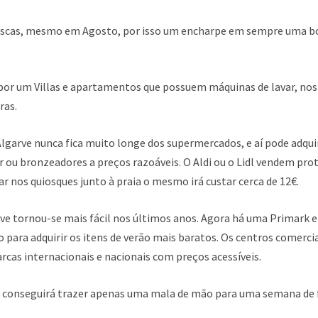
rescas, mesmo em Agosto, por isso um encharpe em sempre uma bo
or um Villas e apartamentos que possuem máquinas de lavar, nos
ras.
lgarve nunca fica muito longe dos supermercados, e aí pode adquir
r ou bronzeadores a preços razoáveis. O Aldi ou o Lidl vendem prot
 nos quiosques junto à praia o mesmo irá custar cerca de 12€.
ve tornou-se mais fácil nos últimos anos. Agora há uma Primark 
 para adquirir os itens de verão mais baratos. Os centros comerc
arcas internacionais e nacionais com preços acessíveis.
 conseguirá trazer apenas uma mala de mão para uma semana de fé