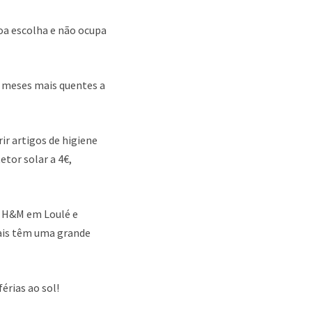
a escolha e não ocupa
 meses mais quentes a
ir artigos de higiene
etor solar a 4€,
e H&M em Loulé e
iais têm uma grande
rias ao sol!