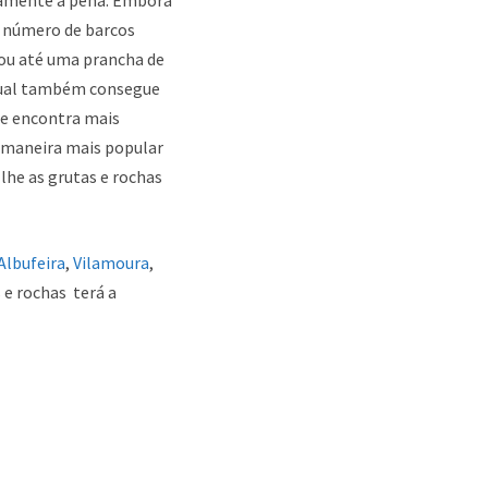
o número de barcos
 ou até uma prancha de
a qual também consegue
 se encontra mais
a maneira mais popular
lhe as grutas e rochas
Albufeira
,
Vilamoura
,
 e rochas terá a