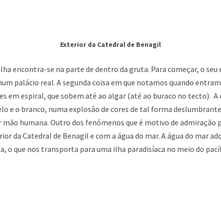
Exterior da Catedral de Benagil
ilha encontra-se na parte de dentro da gruta. Para começar, o s
um palácio real. A segunda coisa em que notamos quando entramo
s em espiral, que sobem até ao algar (até ao buraco no tecto). A 
elo e o branco, numa explosão de cores de tal forma deslumbrante 
r mão humana. Outro dos fenómenos que é motivo de admiração p
rior da Catedral de Benagil e com a água do mar. A água do mar ad
a, o que nos transporta para uma ilha paradisíaca no meio do pacíf