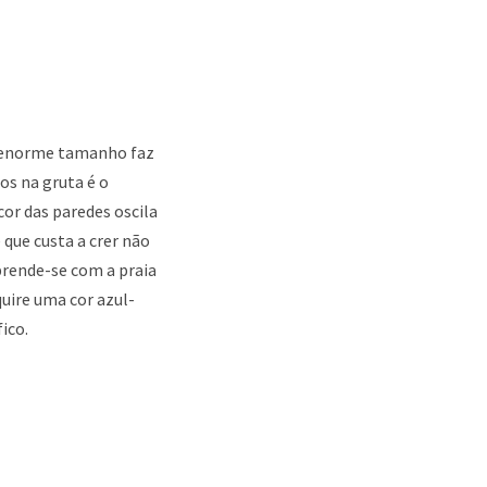
eu enorme tamanho faz
s na gruta é o
cor das paredes oscila
que custa a crer não
rende-se com a praia
quire uma cor azul-
ico.