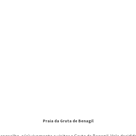
Praia da Gruta de Benagil
aconselho-o(a) vivamente a visitar a Gruta de Benagil. Vale decid