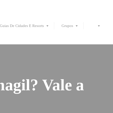
Guias De Cidades E Resorts
Grupos
agil? Vale a