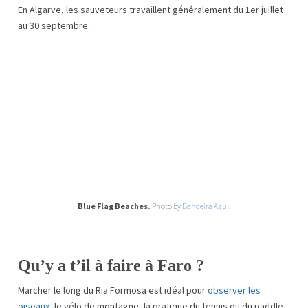
En Algarve, les sauveteurs travaillent généralement du 1er juillet
au 30 septembre.
Blue Flag Beaches.
Photo by
Bandeira Azul.
Qu’y a t’il à faire à Faro ?
Marcher le long du Ria Formosa est idéal pour
observer les
oiseaux
, le vélo de montagne, la pratique du tennis ou du paddle,