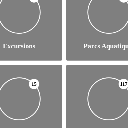
Excursions
Parcs Aquatiq
15
117