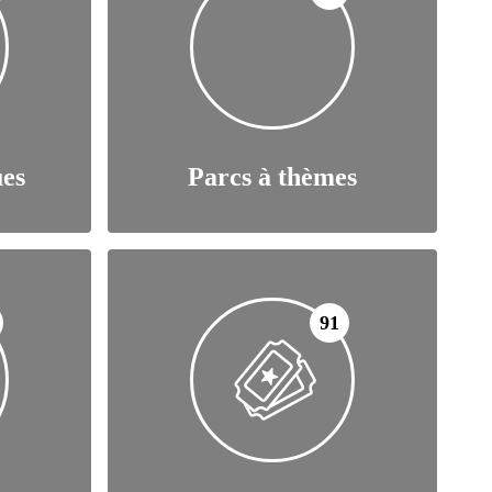
ues
Parcs à thèmes
91