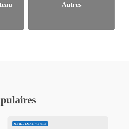
teau
Autres
opulaires
MEILLEURE VENTE